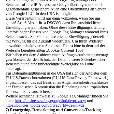
Seitenaufruf Ihre IP-Adresse an Google übertragen und dort
gegebenenfalls gespeichert. Auch eine Übermittlung an Server
von Google LLC. In den USA ist möglich.
Diese Verarbeitung wird nur dann vollzogen, wenn Sie uns
gemäß Art. 6 Abs. 1 lit. a DSGVO dazu Ihre ausdrückliche
Einwilligung erteilt haben. Ohne diese Einwilligungserteilung
unterbleibt der Einsatz von Google Tag Manager während Ihres
Seitenbesuchs. Sie können Ihre erteilte Einwilligung jederzeit
mit Wirkung für die Zukunft widerrufen. Um Ihren Widerruf
auszuüben, deaktivieren Sie diesen Dienst bitte in dem auf der
Webseite bereitgestellten „Cookie-Consent-Tool“.
Wir haben mit dem Anbieter einen Auftragsverarbeitungsvertrag
geschlossen, der den Schutz der Daten unserer Seitenbesucher
sicherstellt und eine unberechtigte Weitergabe an Dritte
untersagt.
Für Datenübermittlungen in die USA hat sich der Anbieter dem
EU-US-Datenschutzrahmen (EU-US Data Privacy Framework)
angeschlossen, das auf Basis eines Angemessenheitsbeschlusses
der Europäischen Kommission die Einhaltung des europäischen
Datenschutzniveaus sicherstellt.
Weitere rechtliche Hinweise zu Google Tag Manager finden Sie
unter
https://business.safety.google
/intl
/de
/privacy
/
und
https://policies.google.com
/privacy
?hl=de
&gl=de
7) Retargeting/ Remarketing und Conversion-Tracking