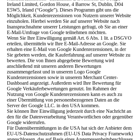
Ireland Limited, Gordon House, 4 Barrow St, Dublin, D04
E5W5, Irland (“Google”). Dieses Programm gibt uns die
Möglichkeit, Kundenrezensionen von Nutzern unserer Website
einzuholen. Hierbei werden Sie auf unserer Website nach
Inanspruchnahme unserer Leistungen gefragt, ob Sie an einer
E-Mail-Umfrage von Google teilnehmen möchten.
Wenn Sie Ihre Einwilligung gemäß Art. 6 Abs. 1 lit. a DSGVO
erteilen, übermitteln wir Ihre E-Mail-Adresse an Google. Sie
erhalten eine E-Mail von Google Kundenrezensionen, in der
Sie gebeten werden, die Kauferfahrung auf unserer Website zu
bewerten. Die von Ihnen abgegebene Bewertung wird
anschließend mit unseren anderen Bewertungen
zusammengefasst und in unserem Logo Google
Kundenrezensionen sowie in unserem Merchant Center-
Dashboard angezeigt. Außerdem wird Ihre Bewertung für
Google Verkäuferbewertungen genutzt. Im Rahmen der
Nutzung von Google Kundenrezensionen kann es auch zu
einer Übermittlung von personenbezogenen Daten an die
Server der Google LLC. in den USA kommen.
Sie können Ihre Einwilligung jederzeit durch eine Nachricht an
den für die Datenverarbeitung Verantwortlichen oder gegenüber
Google widerrufen.
Für Datenübermittlungen in die USA hat sich der Anbieter dem
EU-US-Datenschutzrahmen (EU-US Data Privacy Framework)
angeschlossen, das auf Basis eines Angemessenheitsbeschlusses