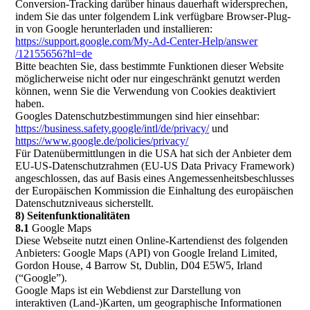
Conversion-Tracking darüber hinaus dauerhaft widersprechen,
indem Sie das unter folgendem Link verfügbare Browser-Plug-
in von Google herunterladen und installieren:
https://support.google.com
/My-Ad-Center-Help
/answer
/12155656
?hl=de
Bitte beachten Sie, dass bestimmte Funktionen dieser Website
möglicherweise nicht oder nur eingeschränkt genutzt werden
können, wenn Sie die Verwendung von Cookies deaktiviert
haben.
Googles Datenschutzbestimmungen sind hier einsehbar:
https://business.safety.google
/intl
/de
/privacy
/
und
https://www.google.de
/policies
/privacy
/
Für Datenübermittlungen in die USA hat sich der Anbieter dem
EU-US-Datenschutzrahmen (EU-US Data Privacy Framework)
angeschlossen, das auf Basis eines Angemessenheitsbeschlusses
der Europäischen Kommission die Einhaltung des europäischen
Datenschutzniveaus sicherstellt.
8) Seitenfunktionalitäten
8.1
Google Maps
Diese Webseite nutzt einen Online-Kartendienst des folgenden
Anbieters: Google Maps (API) von Google Ireland Limited,
Gordon House, 4 Barrow St, Dublin, D04 E5W5, Irland
(“Google”).
Google Maps ist ein Webdienst zur Darstellung von
interaktiven (Land-)Karten, um geographische Informationen